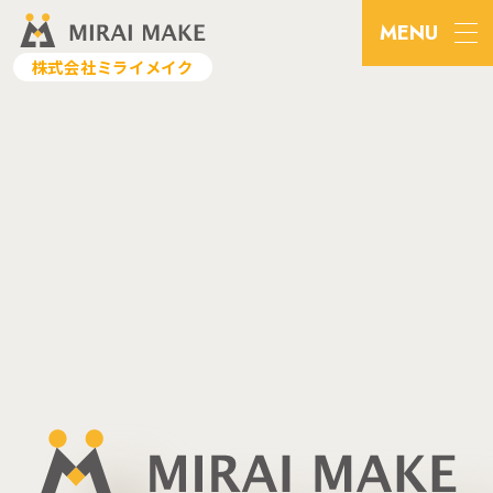
M
E
N
U
C
L
O
S
E
株式会社ミライメイク